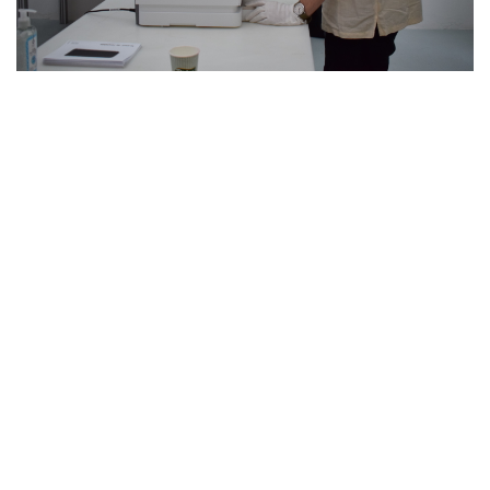
La peur de l'invisible
(2022)
Protocole artistique.
Sur une invitation de la curatrice Dilda Ramazan et
coécrit avec la thérapeute holistique Sophie
Rusniok.
Activé une première fois le 13 mai 2022 à la galerie
CONFORT MENTAL
(Paris), ainsi qu'une seconde
fois les 22 et 23 septembre 2022 à la
Cryogénie –
Espace de recherche-création
(Strasbourg).
est un protocole artistique pour
La peur de l’invisible
lequel les visiteurs sont invités à se rendre dans un